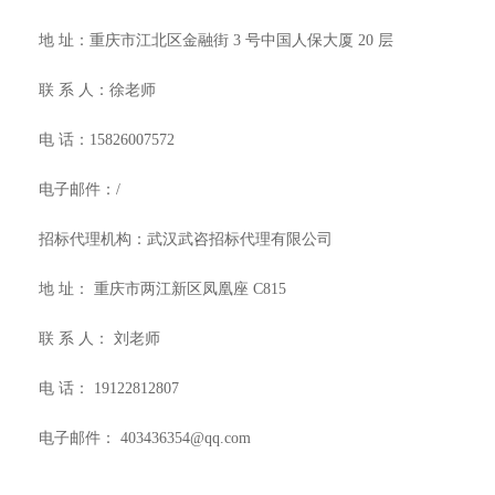
地
址：
重庆市江北区金融街
3 号中国人保大厦 20 层
联
系
人：
徐老师
电
话：
15826007572
电子邮件：
/
招标代理机构：
武汉武咨招标代理有限公司
地
址：
重庆市两江新区凤凰座
C815
联
系
人：
刘老师
电
话：
19122812807
电子邮件：
403436354@qq.com