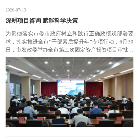
2026-07-13
深耕项目咨询 赋能科学决策
为贯彻落实市委市政府树立和践行正确政绩观部署要
求，扎实推进全市“干部素质提升年”专项行动，6月30
日，市发改委举办全市第二次固定资产投资项目审批业
务专题培训会。工程咨询部讲师围绕“聚焦科学决策，
提升审批质效”主题开展专题授课，以专业智库力量助
力全市项目决策科学化水平提升。本次培训覆盖市直各
部门、群团组织、市属高校、各区（开发区）发改局、
市属平台公司，参训人员覆盖全市项目前期管理全链条
业务骨干。结合2026年树立和践行正确政绩观学习教育
总要求，本次授课紧扣科学决策工作导向，直面政府投
资项目前期决策、文件编审