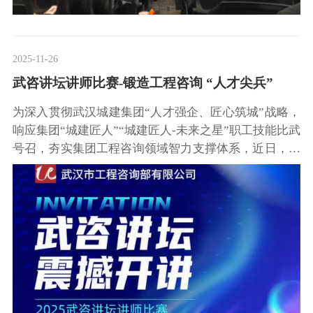
2025-11-26
武咨讲坛讲师比赛-锻造工程咨询 “人才尖兵”
为深入贯彻武汉城建集团“人才强企、匠心筑城”战略，
响应集团“城建匠人”“城建匠人-未来之星”职工技能比武
号召，夯实集团工程咨询领域智力支撑体系，近日，集
团旗下武汉市工程咨询部有限公司“武咨讲坛”讲师比赛
暨职工技能比武圆满收官。来自咨询部本部及新纪公
司、鸿诚公司等6家成员单位的19名选手同台竞技、以
讲赋能，用专业实力诠释“城建匠人”精神，为集团高质
量发展注入鲜活人才动力。以赛选贤：19位骨干聚焦实
战破痛点本次比赛以“锻造专业讲师梯队、搭建知识共
享平台”为核心，贯穿“贴近业务、聚焦实战”导向。比
赛分两场有序开