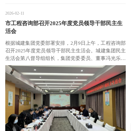
2026-02-11
市工程咨询部召开2025年度党员领导干部民主生
活会
根据城建集团党委部署安排，2月9日上午，工程咨询部
召开2025年度党员领导干部民主生活会。城建集团民主
生活会第八督导组组长，集团党委委员、董事冯光乐到
会指导并讲话，集团综合管理部副总经理陈光前参加督
导。公司党委书记、董事长施浩川主持会议并作总结。
公司党委对开好这次民主生活会高度重视。会前，领导
班子成员通过党委理论中心组学习开展集中学习，围绕
党的二十届四中全会精神和习近平总书记考察湖北系列
讲话精神开展交流研讨，广泛征求意见建议，坦诚进行
谈心谈话，全面深入查摆问题，结合反面典型案例深入
剖析，认真撰写检查材料，