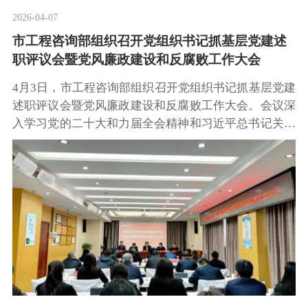
2026-04-07
市工程咨询部组织召开党组织书记抓基层党建述
职评议会暨党风廉政建设和反腐败工作大会
4月3日，市工程咨询部组织召开党组织书记抓基层党建
述职评议会暨党风廉政建设和反腐败工作大会。会议深
入学习党的二十大和力届全会精神和习近平总书记关于
党的建设重要思想，认真落实二十届中央纪委五次全会
部署和2026年城建集团党建、党风廉政工作部署，回顾
总结2025年党建、党风廉政工作，部署安排2026年重点
任务，动员公司上下围绕生产经营抓好党建工作，为推
动公司高质量发展、确保“十五五”开好局起好步提供坚
强政治保证。公司党委书记、董事长施浩川出席会议并
讲话，公司党委副书记、董事、总经理邓鑫主持会议，
公司党委委员、