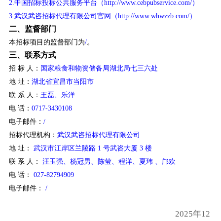
2.中国招标投标公共服务平台（http://www.cebpubservice.com/）
3.武汉武咨招标代理有限公司官网（http://www.whwzzb.com/）
二、监督部门
本招标项目的监督部门为
/
。
三、联系方式
招 标 人：
国家粮食和物资储备局湖北局七三六处
地 址：
湖北省宜昌市当阳市
联 系 人：
王磊、乐洋
电 话：
0717-3430108
电子邮件：
/
招标代理机构：
武汉武咨招标代理有限公司
地 址：
武汉市江岸区兰陵路 1 号武咨大厦 3 楼
联 系 人：
汪玉强、杨冠男、陈莹、程洋、夏玮 、邝欢
电 话：
027-82794909
电子邮件：
/
2025年12