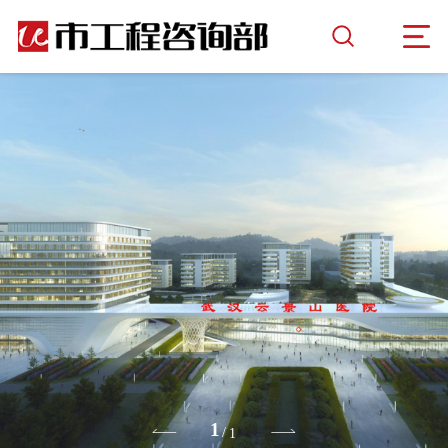
1
/
1