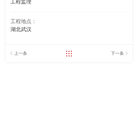
工程监理
工程地点：
湖北武汉
上一条
下一条
027-82844830
电话：
地址：武汉市汉口兰陵路1号
邮箱：wiecc@whgczx.net.cn
微信公众号