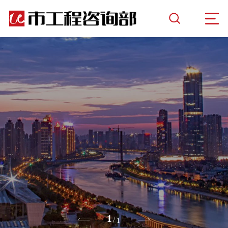
1
/
1